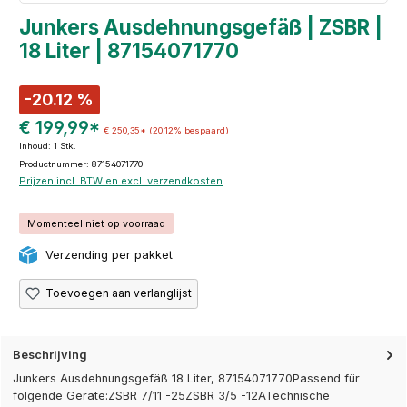
Junkers Ausdehnungsgefäß | ZSBR |
18 Liter | 87154071770
-20.12 %
€ 199,99*
€ 250,35*
(20.12% bespaard)
Inhoud:
1 Stk.
Productnummer: 87154071770
Prijzen incl. BTW en excl. verzendkosten
Momenteel niet op voorraad
Verzending per pakket
Toevoegen aan verlanglijst
Beschrijving
Junkers Ausdehnungsgefäß 18 Liter, 87154071770Passend für
folgende Geräte:ZSBR 7/11 -25ZSBR 3/5 -12ATechnische