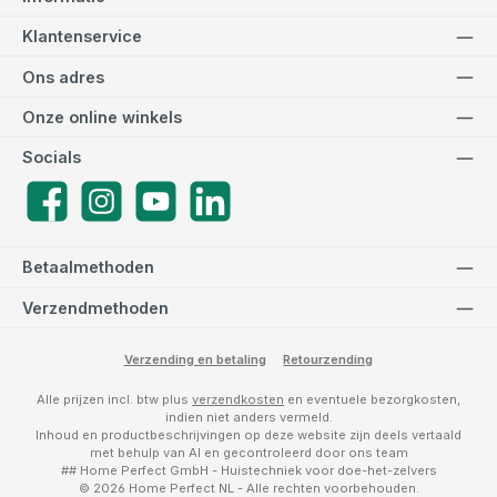
Klantenservice
Ons adres
Onze online winkels
Socials
Facebook
Instagram
YouTube
LinkedIn
Betaalmethoden
Verzendmethoden
Verzending en betaling
Retourzending
Alle prijzen incl. btw plus
verzendkosten
en eventuele bezorgkosten,
indien niet anders vermeld.
Inhoud en productbeschrijvingen op deze website zijn deels vertaald
met behulp van AI en gecontroleerd door ons team
## Home Perfect GmbH - Huistechniek voor doe-het-zelvers
© 2026 Home Perfect NL - Alle rechten voorbehouden.