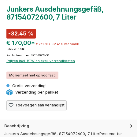
Junkers Ausdehnungsgefäß,
87154072600, 7 Liter
-32.45 %
€ 170,00*
€ 251,68*
(32.45% bespaard)
Inhoud:
1 Stk.
Productnummer: 87154072600
Prijzen incl. BTW en excl. verzendkosten
Momenteel niet op voorraad
Gratis verzending!
Verzending per pakket
Toevoegen aan verlanglijst
Beschrijving
Junkers Ausdehnungsgefäß, 87154072600, 7 LiterPassend für