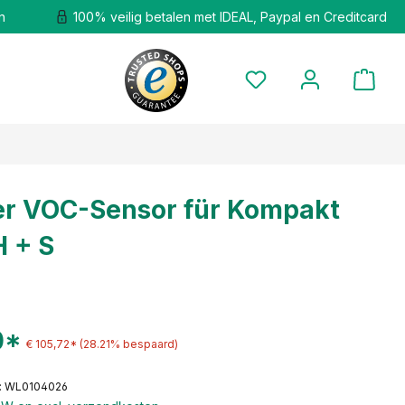
n
100% veilig betalen met IDEAL, Paypal en Creditcard
er VOC-Sensor für Kompakt
H + S
0*
€ 105,72*
(28.21% bespaard)
: WL0104026