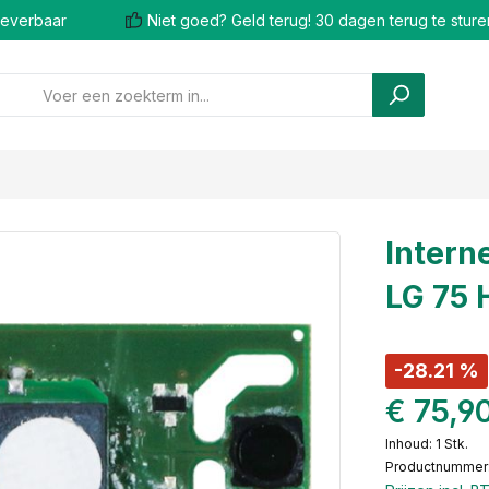
 leverbaar
Niet goed? Geld terug! 30 dagen terug te sture
Intern
LG 75 
-28.21 %
€ 75,9
Inhoud:
1 Stk.
Productnummer