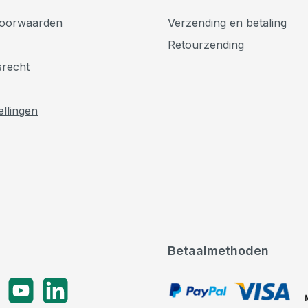
oorwaarden
Verzending en betaling
Retourzending
srecht
ellingen
Betaalmethoden
gram
YouTube
LinkedIn