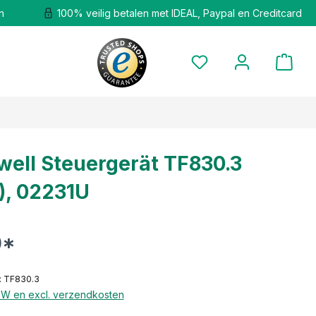
n
100% veilig betalen met IDEAL, Paypal en Creditcard
ell Steuergerät TF830.3
), 02231U
0*
: TF830.3
BTW en excl. verzendkosten