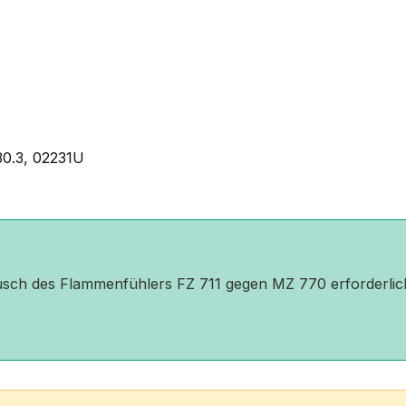
30.3, 02231U
ausch des Flammenfühlers FZ 711 gegen MZ 770 erforderlich