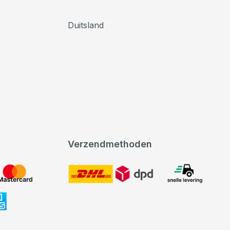
Duitsland
Verzendmethoden
DHL
expeditie levering