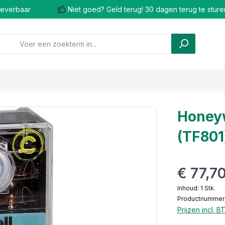
 leverbaar
Niet goed? Geld terug! 30 dagen terug te sture
Honeyw
(TF801
€ 77,7
Inhoud:
1 Stk.
Productnummer
Prijzen incl. 