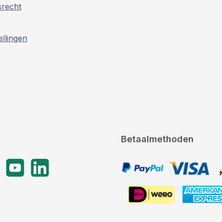
srecht
ellingen
Betaalmethoden
gram
YouTube
LinkedIn
PayPal, VISA, Mastercard
American Express