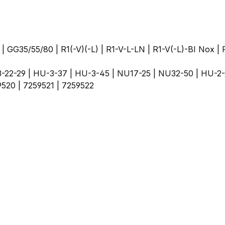
| GG35/55/80 | R1(-V)(-L) | R1-V-L-LN | R1-V(-L)-BI Nox | 
3-22-29 | HU-3-37 | HU-3-45 | NU17-25 | NU32-50 | HU-2
9520 | 7259521 | 7259522