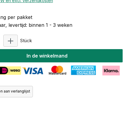
BTW en excl. verzendkosten
ng per pakket
r, levertijd: binnen 1 - 3 weken
Producthoeveelheid: Voer de gewenste hoeveelhe
Stück
In de winkelmand
 aan verlanglijst