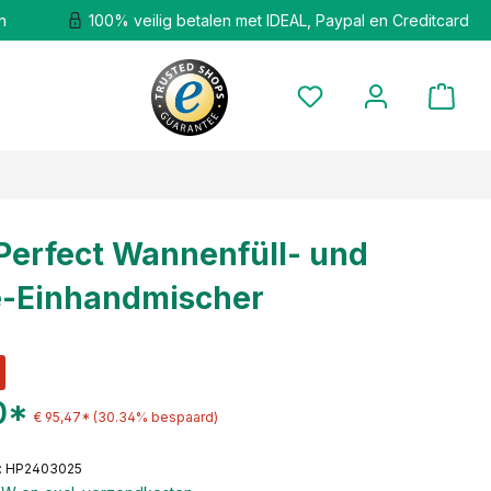
n
100% veilig betalen met IDEAL, Paypal en Creditcard
erfect Wannenfüll- und
e-Einhandmischer
0*
€ 95,47*
(30.34% bespaard)
: HP2403025