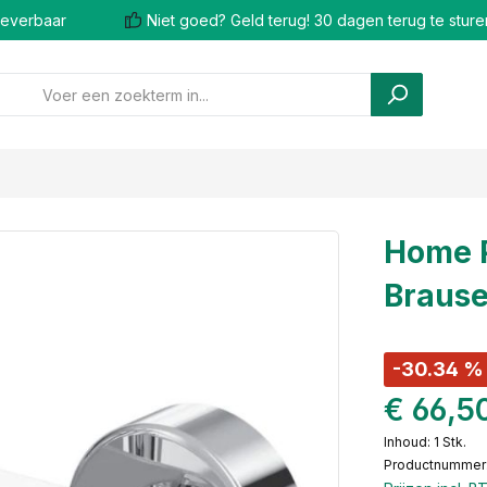
 leverbaar
Niet goed? Geld terug! 30 dagen terug te sture
Home P
Braus
-30.34 %
€ 66,5
Inhoud:
1 Stk.
Productnummer