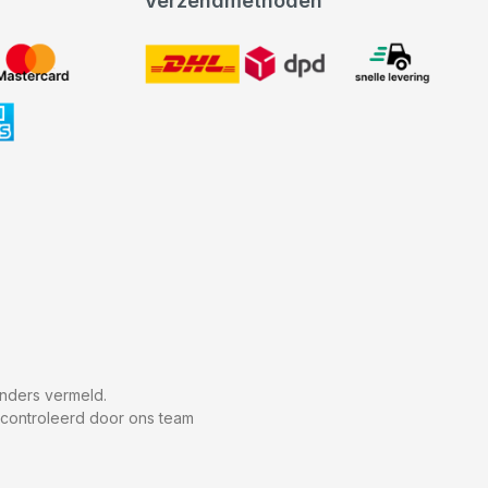
Verzendmethoden
DHL
expeditie levering
nders vermeld.
econtroleerd door ons team