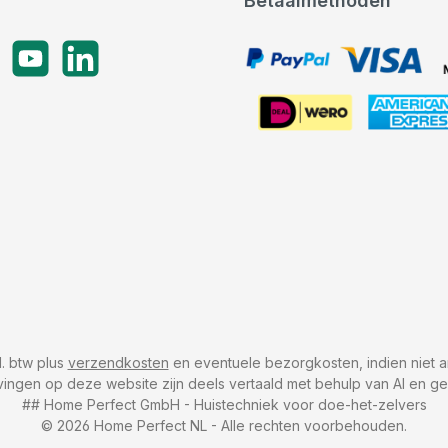
Betaalmethoden
gram
YouTube
LinkedIn
PayPal, VISA, Mastercard
American Express
cl. btw plus
verzendkosten
en eventuele bezorgkosten, indien niet a
vingen op deze website zijn deels vertaald met behulp van AI en g
## Home Perfect GmbH - Huistechniek voor doe-het-zelvers
© 2026 Home Perfect NL - Alle rechten voorbehouden.