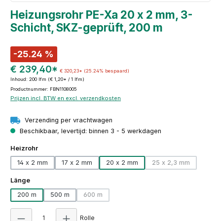
Heizungsrohr PE-Xa 20 x 2 mm, 3-
Schicht, SKZ-geprüft, 200 m
-25.24 %
€ 239,40*
€ 320,23*
(25.24% bespaard)
Inhoud:
200 lfm
(€ 1,20* / 1 lfm)
Productnummer: FBN1108005
Prijzen incl. BTW en excl. verzendkosten
Verzending per vrachtwagen
Beschikbaar, levertijd: binnen 3 - 5 werkdagen
Selecteer
Heizrohr
14 x 2 mm
17 x 2 mm
20 x 2 mm
25 x 2,3 mm
(Deze optie is mo
Selecteer
Länge
200 m
500 m
600 m
(Deze optie is momenteel niet beschikbaar.)
Producthoeveelheid: Voer de gewenste hoeve
Rolle