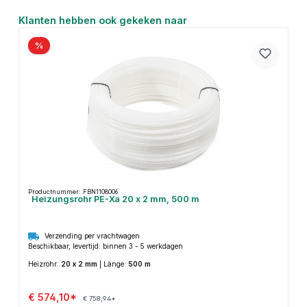
Productgalerij overslaan
Klanten hebben ook gekeken naar
%
Productnummer: FBN1108006
Heizungsrohr PE-Xa 20 x 2 mm, 500 m
Verzending per vrachtwagen
Beschikbaar, levertijd: binnen 3 - 5 werkdagen
Heizrohr:
20 x 2 mm
|
Länge:
500 m
€ 574,10*
€ 758,94*