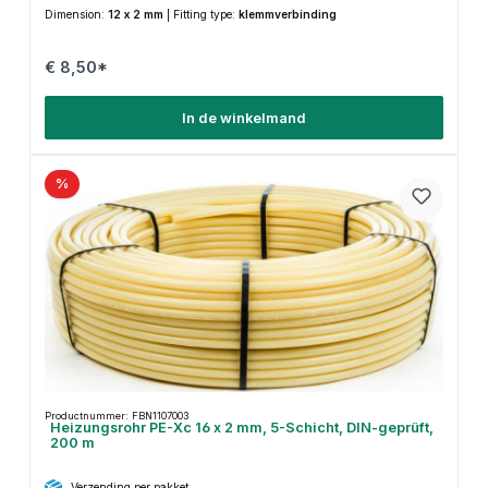
Dimension:
12 x 2 mm
|
Fitting type:
klemmverbinding
€ 8,50*
In de winkelmand
%
Productnummer: FBN1107003
Heizungsrohr PE-Xc 16 x 2 mm, 5-Schicht, DIN-geprüft,
200 m
Verzending per pakket