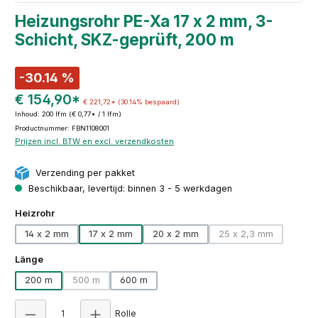
Heizungsrohr PE-Xa 17 x 2 mm, 3-
Schicht, SKZ-geprüft, 200 m
-30.14 %
€ 154,90*
€ 221,72*
(30.14% bespaard)
Inhoud:
200 lfm
(€ 0,77* / 1 lfm)
Productnummer: FBN1108001
Prijzen incl. BTW en excl. verzendkosten
Verzending per pakket
Beschikbaar, levertijd: binnen 3 - 5 werkdagen
Selecteer
Heizrohr
14 x 2 mm
17 x 2 mm
20 x 2 mm
25 x 2,3 mm
(Deze optie is mo
Selecteer
Länge
200 m
500 m
600 m
(Deze optie is momenteel niet beschikbaar.)
Producthoeveelheid: Voer de gewenste hoeve
Rolle