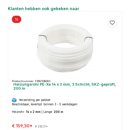
Productgalerij overslaan
Klanten hebben ook gekeken naar
%
Productnummer: FBN1108003
Heizungsrohr PE-Xa 14 x 2 mm, 3 Schicht, SKZ-geprüft,
200 m
Verzending per pakket
Beschikbaar, levertijd: binnen 3 - 5 werkdagen
Heizrohr:
14 x 2 mm
|
Länge:
200 m
€ 159,30*
€ 232,17*