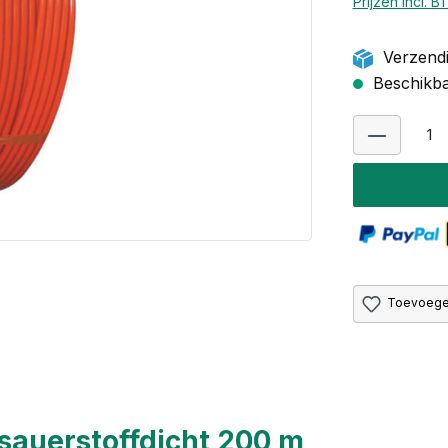
Prijzen incl. 
Verzendi
Beschikbaa
Toevoegen
sauerstoffdicht 200 m