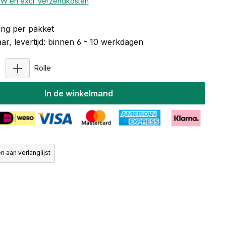
BTW en excl. verzendkosten
ng per pakket
r, levertijd: binnen 6 - 10 werkdagen
Producthoeveelheid: Voer de gewenste hoeveelhei
Rolle
In de winkelmand
 aan verlanglijst