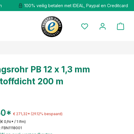
n
100% veilig betalen met IDEAL, Paypal en Creditcard
gsrohr PB 12 x 1,3 mm
toffdicht 200 m
30*
€ 271,32*
(29.12% bespaard)
(€ 0,96* / 1 lfm)
 FBN1118001