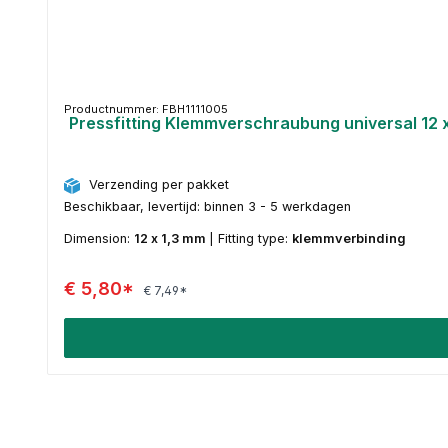
Productnummer: FBH1111005
Pressfitting Klemmverschraubung universal 12 x
Verzending per pakket
Beschikbaar, levertijd: binnen 3 - 5 werkdagen
Dimension:
12 x 1,3 mm
|
Fitting type:
klemmverbinding
€ 5,80*
€ 7,49*