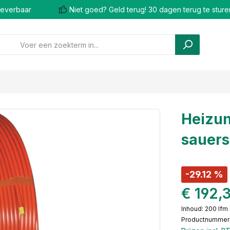
 leverbaar
Niet goed? Geld terug! 30 dagen terug te sture
Heizun
sauers
-29.12 %
€ 192,
Inhoud:
200 lfm
Productnummer: