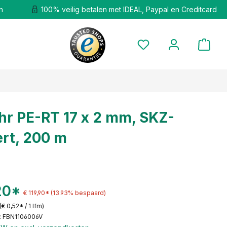
n
100% veilig betalen met IDEAL, Paypal en Creditcard
hr PE-RT 17 x 2 mm, SKZ-
ert, 200 m
20*
€ 119,90*
(13.93% bespaard)
(€ 0,52* / 1 lfm)
: FBN1106006V