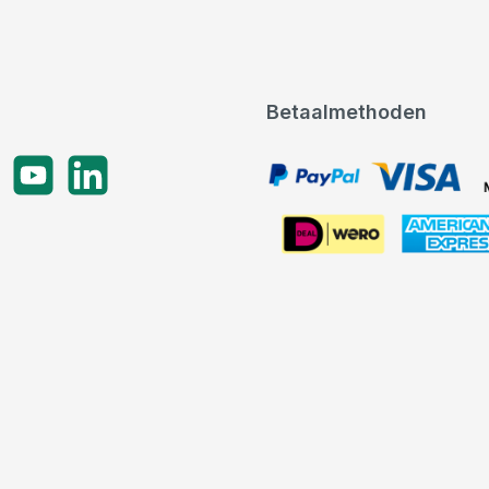
Betaalmethoden
gram
YouTube
LinkedIn
PayPal, VISA, Mastercard
American Express