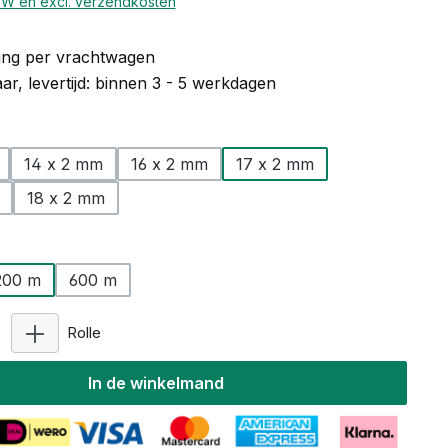
BTW en excl. verzendkosten
ng per vrachtwagen
r, levertijd: binnen 3 - 5 werkdagen
14 x 2 mm
16 x 2 mm
17 x 2 mm
18 x 2 mm
200 m
600 m
Producthoeveelheid: Voer de gewenste hoeveelhei
Rolle
In de winkelmand