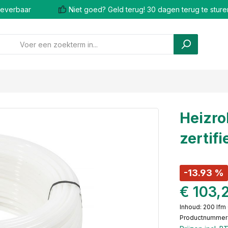
 leverbaar
Niet goed? Geld terug! 30 dagen terug te sture
Heizro
zertifi
-13.93 %
€ 103,
Inhoud:
200 lfm
Productnummer