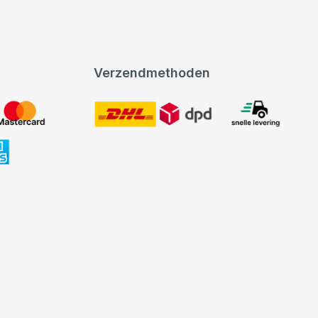
Verzendmethoden
DHL
expeditie levering