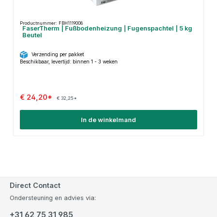
Productnummer: FBH1119008
FaserTherm | Fußbodenheizung | Fugenspachtel | 5 kg
Beutel
Verzending per pakket
Beschikbaar, levertijd: binnen 1 - 3 weken
€ 24,20*
€ 32,25*
In de winkelmand
Direct Contact
Ondersteuning en advies via:
+31 62 75 31 985