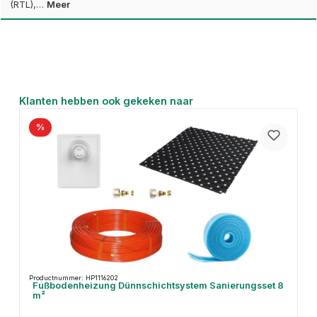
(RTL),…
Meer
Productgalerij overslaan
Klanten hebben ook gekeken naar
%
Productnummer: HP1116202
Fußbodenheizung Dünnschichtsystem Sanierungsset 8
m²