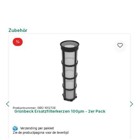
Productgalerij overslaan
Zubehör
%
Productnummer: GRÜ-101272E
Grünbeck Ersatzfilterkerzen 100µm - 2er Pack
Verzending per pakket
Zie de productpagina voor de levertijd