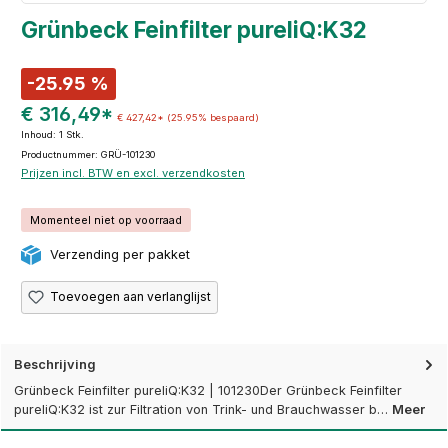
Grünbeck Feinfilter pureliQ:K32
-25.95 %
€ 316,49*
€ 427,42*
(25.95% bespaard)
Inhoud:
1 Stk.
Productnummer: GRÜ-101230
Prijzen incl. BTW en excl. verzendkosten
Momenteel niet op voorraad
Verzending per pakket
Toevoegen aan verlanglijst
Beschrijving
Grünbeck Feinfilter pureliQ:K32 | 101230Der Grünbeck Feinfilter
pureliQ:K32 ist zur Filtration von Trink- und Brauchwasser b…
Meer