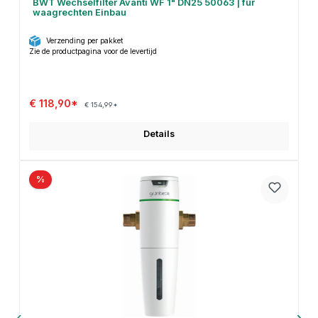
BWT Wechselfilter Avanti WF 1" DN25 50063 | für
waagrechten Einbau
Verzending per pakket
Zie de productpagina voor de levertijd
€ 118,90*
€ 154,99*
Details
%