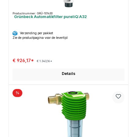
Productnummer: GRÜ-101430
Grünbeck Automatikfilter pureliQ:A32
Verzending per pakket
Zie de productpagina voor de levertijd
€ 926,17*
€ 1.343,16*
Details
%