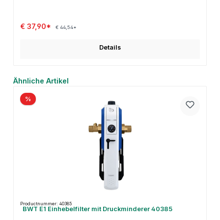
€ 37,90*
€ 44,54*
Details
Productgalerij overslaan
Ähnliche Artikel
%
Productnummer: 40385
BWT E1 Einhebelfilter mit Druckminderer 40385