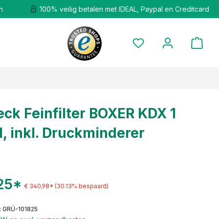
n
100% veilig betalen met IDEAL, Paypal en Creditcard
ck Feinfilter BOXER KDX 1
l, inkl. Druckminderer
25*
€ 340,98*
(30.13% bespaard)
: GRÜ-101825