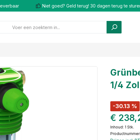
 leverbaar
Niet goed? Geld terug! 30 dagen terug te sture
Grünbe
1/4 Zol
-30.13 %
€ 238,
Inhoud:
1 Stk.
Productnummer