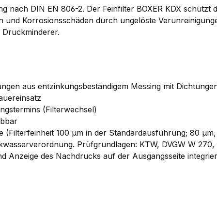
ng nach DIN EN 806-2. Der Feinfilter BOXER KDX schützt 
und Korrosionsschäden durch ungelöste Verunreinigungen (
en Druckminderer.
ungen aus entzinkungsbeständigem Messing mit Dichtunge
auereinsatz
ngstermins (Filterwechsel)
ubbar
 (Filterfeinheit 100 μm in der Standardausführung; 80 μ
rinkwasserverordnung. Prüfgrundlagen: KTW, DVGW W 270,
d Anzeige des Nachdrucks auf der Ausgangsseite integrier