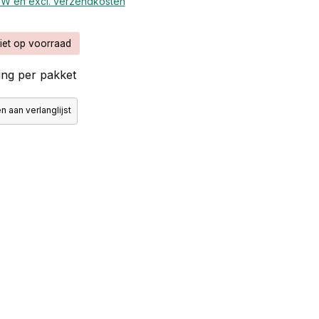
BTW en excl. verzendkosten
iet op voorraad
ng per pakket
 aan verlanglijst