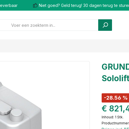
 leverbaar
Niet goed? Geld terug! 30 dagen terug te sture
GRUND
Sololi
-28.56 %
€ 821,
Inhoud:
1 Stk.
Productnummer