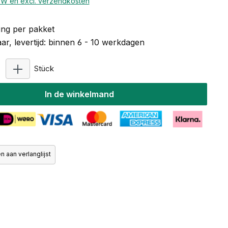
BTW en excl. verzendkosten
ng per pakket
r, levertijd: binnen 6 - 10 werkdagen
Producthoeveelheid: Voer de gewenste hoeveelhe
Stück
In de winkelmand
 aan verlanglijst