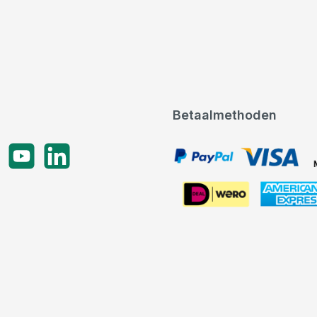
Betaalmethoden
gram
YouTube
LinkedIn
PayPal, VISA, Mastercard
American Express