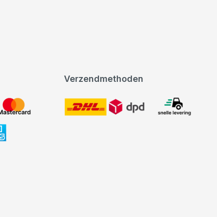
Verzendmethoden
DHL
expeditie levering