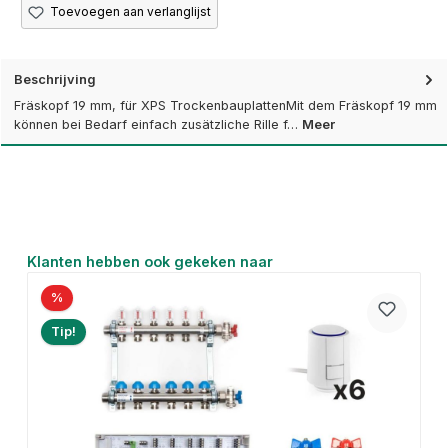
Toevoegen aan verlanglijst
Beschrijving
Fräskopf 19 mm, für XPS TrockenbauplattenMit dem Fräskopf 19 mm
können bei Bedarf einfach zusätzliche Rille f…
Meer
Productgalerij overslaan
Klanten hebben ook gekeken naar
%
Tip!