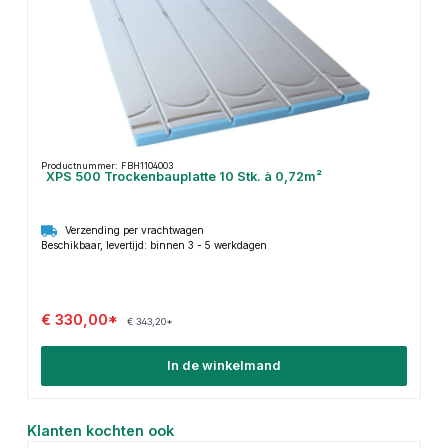
Productnummer: FBH1104003
XPS 500 Trockenbauplatte 10 Stk. à 0,72m²
Verzending per vrachtwagen
Beschikbaar, levertijd: binnen 3 - 5 werkdagen
€ 330,00*
€ 343,20*
In de winkelmand
Productgalerij overslaan
Klanten kochten ook