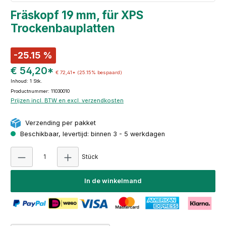
Fräskopf 19 mm, für XPS
Trockenbauplatten
-25.15 %
€ 54,20*
€ 72,41*
(25.15% bespaard)
Inhoud:
1 Stk.
Productnummer: 11030010
Prijzen incl. BTW en excl. verzendkosten
Verzending per pakket
Beschikbaar, levertijd: binnen 3 - 5 werkdagen
Producthoeveelheid: Voer de gewenste hoeve
Stück
In de winkelmand