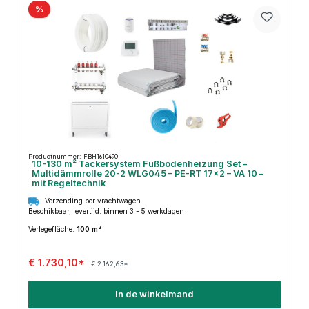
%
Productnummer: FBH1610490
10-130 m² Tackersystem Fußbodenheizung Set –
Multidämmrolle 20-2 WLG045 – PE-RT 17×2 – VA 10 –
mit Regeltechnik
Verzending per vrachtwagen
Beschikbaar, levertijd: binnen 3 - 5 werkdagen
Verlegefläche:
100 m²
€ 1.730,10*
€ 2.162,63*
In de winkelmand