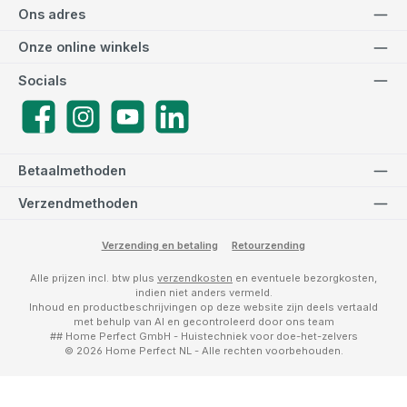
Ons adres
Onze online winkels
Socials
Facebook
Instagram
YouTube
LinkedIn
Betaalmethoden
Verzendmethoden
Verzending en betaling
Retourzending
Alle prijzen incl. btw plus
verzendkosten
en eventuele bezorgkosten,
indien niet anders vermeld.
Inhoud en productbeschrijvingen op deze website zijn deels vertaald
met behulp van AI en gecontroleerd door ons team
## Home Perfect GmbH - Huistechniek voor doe-het-zelvers
© 2026 Home Perfect NL - Alle rechten voorbehouden.