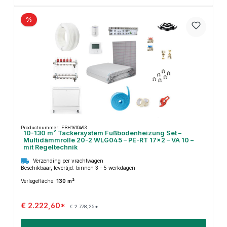
%
Productnummer: FBH1610493
10-130 m² Tackersystem Fußbodenheizung Set –
Multidämmrolle 20-2 WLG045 – PE-RT 17×2 – VA 10 –
mit Regeltechnik
Verzending per vrachtwagen
Beschikbaar, levertijd: binnen 3 - 5 werkdagen
Verlegefläche:
130 m²
€ 2.222,60*
€ 2.778,25*