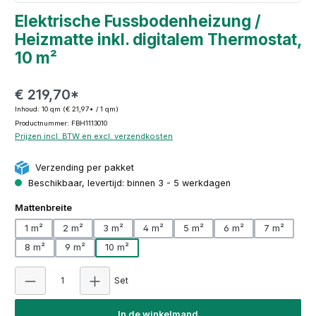
Elektrische Fussbodenheizung /
Heizmatte inkl. digitalem Thermostat,
10 m²
€ 219,70*
Inhoud:
10 qm
(€ 21,97* / 1 qm)
Productnummer: FBH1113010
Prijzen incl. BTW en excl. verzendkosten
Verzending per pakket
Beschikbaar, levertijd: binnen 3 - 5 werkdagen
Selecteer
Mattenbreite
1 m²
2 m²
3 m²
4 m²
5 m²
6 m²
7 m²
8 m²
9 m²
10 m²
Producthoeveelheid: Voer de gewenste hoeveel
Set
In de winkelmand