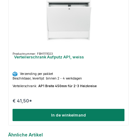
Productnummer: FBH1111023
Verteilerschrank Aufputz AP1, weiss
Verzending per pakket
Beschikbaar, levertijd: binnen 2 - 4 werkdagen
Verteilerschrank:
AP1 Breite 450mm für 2-3 Heizkreise
€ 41,50*
In de winkelmand
Productgalerij overslaan
Ähnliche Artikel