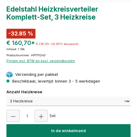
Edelstahl Heizkreisverteiler
Komplett-Set, 3 Heizkreise
-32.85 %
€ 160,70*
€ 239,33*
(32.85% bespaard)
Inhoud:
1 Stk.
Productnummer: HP1111243
Prijzen incl. BTW en excl. verzendkosten
Verzending per pakket
Beschikbaar, levertijd: binnen 3 - 5 werkdagen
Selecteer
Anzahl Heizkreise
Producthoeveelheid: Voer de gewenste hoeveel
Set
In de winkelmand