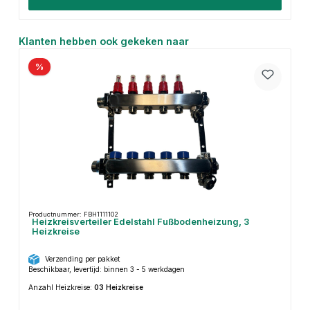
Productgalerij overslaan
Klanten hebben ook gekeken naar
%
Productnummer: FBH1111102
Heizkreisverteiler Edelstahl Fußbodenheizung, 3
Heizkreise
Verzending per pakket
Beschikbaar, levertijd: binnen 3 - 5 werkdagen
Anzahl Heizkreise:
03 Heizkreise