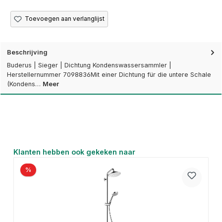
Toevoegen aan verlanglijst
Beschrijving
Buderus | Sieger | Dichtung Kondenswassersammler |
Herstellernummer 7098836Mit einer Dichtung für die untere Schale
(Kondens…
Meer
Productgalerij overslaan
Klanten hebben ook gekeken naar
%