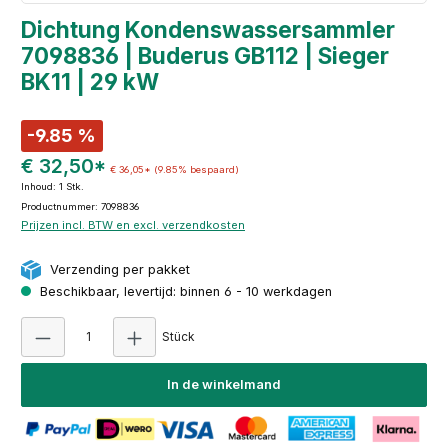
Dichtung Kondenswassersammler
7098836 | Buderus GB112 | Sieger
BK11 | 29 kW
-9.85 %
€ 32,50*
€ 36,05*
(9.85% bespaard)
Inhoud:
1 Stk.
Productnummer: 7098836
Prijzen incl. BTW en excl. verzendkosten
Verzending per pakket
Beschikbaar, levertijd: binnen 6 - 10 werkdagen
Producthoeveelheid: Voer de gewenste hoeve
Stück
In de winkelmand