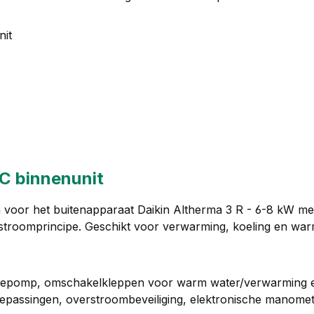
nit
C binnenunit
 voor het buitenapparaat Daikin Altherma 3 R - 6-8 kW me
troomprincipe. Geschikt voor verwarming, koeling en warm
iëntiepomp, omschakelkleppen voor warm water/verwarming 
assingen, overstroombeveiliging, elektronische manometer