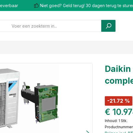
 leverbaar
Niet goed? Geld terug! 30 dagen terug te sture
Daikin
comple
-21.72 %
€ 10.9
Inhoud:
1 Stk.
Productnummer