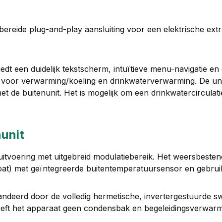
orbereide plug-and-play aansluiting voor een elektrische 
dt een duidelijk tekstscherm, intuïtieve menu-navigatie 
voor verwarming/koeling en drinkwaterverwarming. De unit 
de buitenunit. Het is mogelijk om een drinkwatercirculatie
unit
itvoering met uitgebreid modulatiebereik. Het weersbestend
at) met geïntegreerde buitentemperatuursensor en gebruikt
andeerd door de volledig hermetische, invertergestuurde s
eeft het apparaat geen condensbak en begeleidingsverwarm