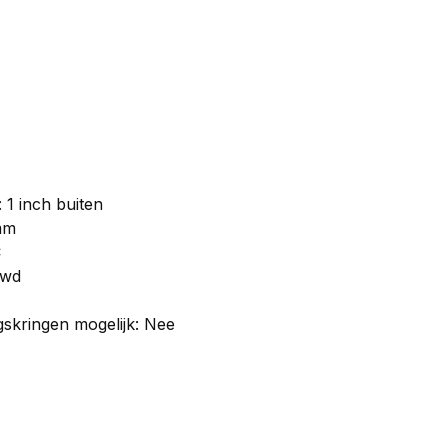
 1 inch buiten
 mm
C
uwd
skringen mogelijk: Nee