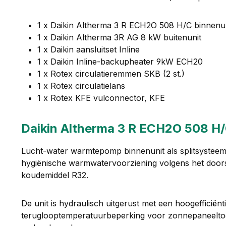
1 x Daikin Altherma 3 R ECH2O 508 H/C binnenu
1 x Daikin Altherma 3R AG 8 kW buitenunit
1 x Daikin aansluitset Inline
1 x Daikin Inline-backupheater 9kW ECH20
1 x Rotex circulatieremmen SKB (2 st.)
1 x Rotex circulatielans
1 x Rotex KFE vulconnector, KFE
Daikin Altherma 3 R ECH2O 508 H/
Lucht-water warmtepomp binnenunit als splitsysteem
hygiënische warmwatervoorziening volgens het doors
koudemiddel R32.
De unit is hydraulisch uitgerust met een hoogeffic
teruglooptemperatuurbeperking voor zonnepaneeltoep