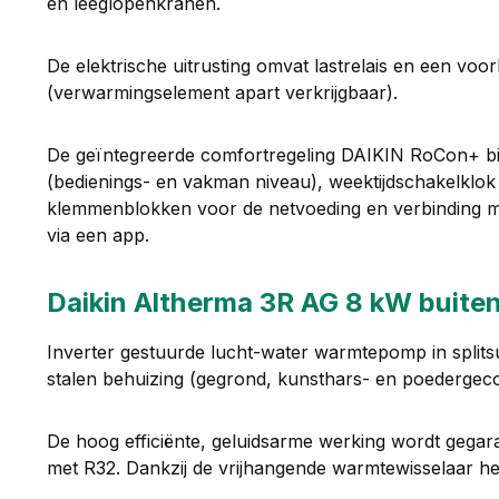
en leeglopenkranen.
De elektrische uitrusting omvat lastrelais en een vo
(verwarmingselement apart verkrijgbaar).
De geïntegreerde comfortregeling DAIKIN RoCon+ bie
(bedienings- en vakman niveau), weektijdschakelklok 
klemmenblokken voor de netvoeding en verbinding met 
via een app.
Daikin Altherma 3R AG 8 kW buiten
Inverter gestuurde lucht-water warmtepomp in splitsu
stalen behuizing (gegrond, kunsthars- en poedergeco
De hoog efficiënte, geluidsarme werking wordt gegar
met R32. Dankzij de vrijhangende warmtewisselaar h