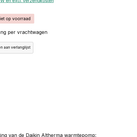
BTW en excl. verzendkosten
iet op voorraad
ng per vrachtwagen
 aan verlanglijst
iting van de Daikin Altherma warmtepomp: