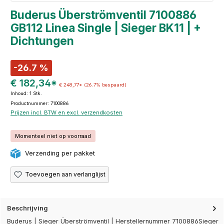
Buderus Überströmventil 7100886
GB112 Linea Single | Sieger BK11 | +
Dichtungen
-26.7 %
€ 182,34*
€ 248,77*
(26.7% bespaard)
Inhoud:
1 Stk.
Productnummer: 7100886
Prijzen incl. BTW en excl. verzendkosten
Momenteel niet op voorraad
Verzending per pakket
Toevoegen aan verlanglijst
Beschrijving
Buderus | Sieger Überströmventil | Herstellernummer 7100886Sieger