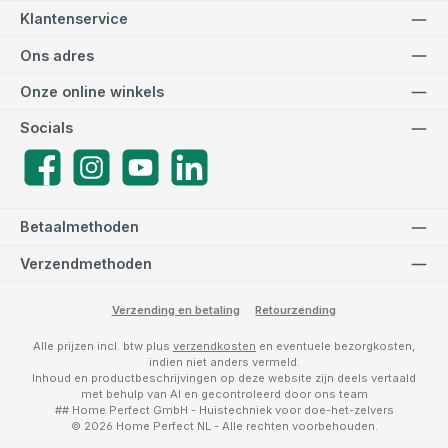
Klantenservice
Ons adres
Onze online winkels
Socials
Facebook
Instagram
YouTube
LinkedIn
Betaalmethoden
Verzendmethoden
Verzending en betaling
Retourzending
Alle prijzen incl. btw plus
verzendkosten
en eventuele bezorgkosten,
indien niet anders vermeld.
Inhoud en productbeschrijvingen op deze website zijn deels vertaald
met behulp van AI en gecontroleerd door ons team
## Home Perfect GmbH - Huistechniek voor doe-het-zelvers
© 2026 Home Perfect NL - Alle rechten voorbehouden.