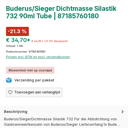
Buderus/Sieger Dichtmasse Silastik
732 90ml Tube | 87185760180
-21.3 %
€ 34,70*
€ 44,09*
(21.3% bespaard)
Inhoud:
1 Stk.
Productnummer: 87185760180
Prijzen incl. BTW en excl. verzendkosten
Momenteel niet op voorraad
Verzending per pakket
Toevoegen aan verlanglijst
Beschrijving
Buderus/SiegerDichtmasse Silastik 732 Für die Abbdichtung von
Gasbrennwertkesseln von Buderus/Sieger Lieferumfang:1x Bude…