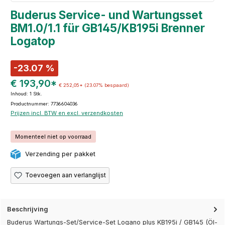
Buderus Service- und Wartungsset
BM1.0/1.1 für GB145/KB195i Brenner
Logatop
-23.07 %
€ 193,90*
€ 252,05*
(23.07% bespaard)
Inhoud:
1 Stk.
Productnummer: 7736604036
Prijzen incl. BTW en excl. verzendkosten
Momenteel niet op voorraad
Verzending per pakket
Toevoegen aan verlanglijst
Beschrijving
Buderus Wartungs-Set/Service-Set Logano plus KB195i / GB145 (Öl-