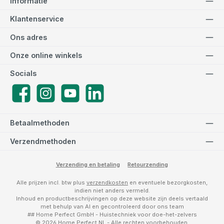
Informatie
Klantenservice
Ons adres
Onze online winkels
Socials
Facebook
Instagram
YouTube
LinkedIn
Betaalmethoden
Verzendmethoden
Verzending en betaling
Retourzending
Alle prijzen incl. btw plus
verzendkosten
en eventuele bezorgkosten,
indien niet anders vermeld.
Inhoud en productbeschrijvingen op deze website zijn deels vertaald
met behulp van AI en gecontroleerd door ons team
## Home Perfect GmbH - Huistechniek voor doe-het-zelvers
© 2026 Home Perfect NL - Alle rechten voorbehouden.