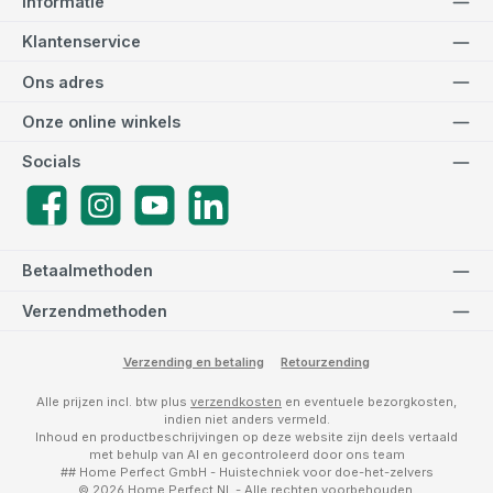
Informatie
Klantenservice
Ons adres
Onze online winkels
Socials
Facebook
Instagram
YouTube
LinkedIn
Betaalmethoden
Verzendmethoden
Verzending en betaling
Retourzending
Alle prijzen incl. btw plus
verzendkosten
en eventuele bezorgkosten,
indien niet anders vermeld.
Inhoud en productbeschrijvingen op deze website zijn deels vertaald
met behulp van AI en gecontroleerd door ons team
## Home Perfect GmbH - Huistechniek voor doe-het-zelvers
© 2026 Home Perfect NL - Alle rechten voorbehouden.