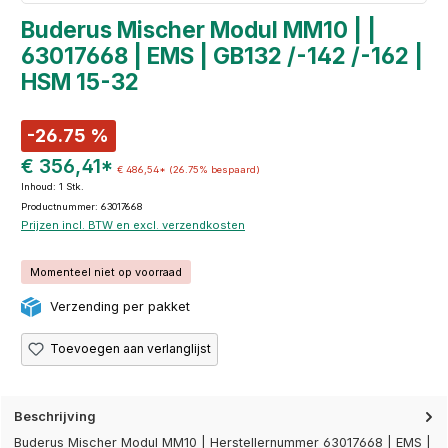
Buderus Mischer Modul MM10 | |
63017668 | EMS | GB132 /-142 /-162 |
HSM 15-32
-26.75 %
€ 356,41*
€ 486,54*
(26.75% bespaard)
Inhoud:
1 Stk.
Productnummer: 63017668
Prijzen incl. BTW en excl. verzendkosten
Momenteel niet op voorraad
Verzending per pakket
Toevoegen aan verlanglijst
Beschrijving
Buderus Mischer Modul MM10 | Herstellernummer 63017668 | EMS |