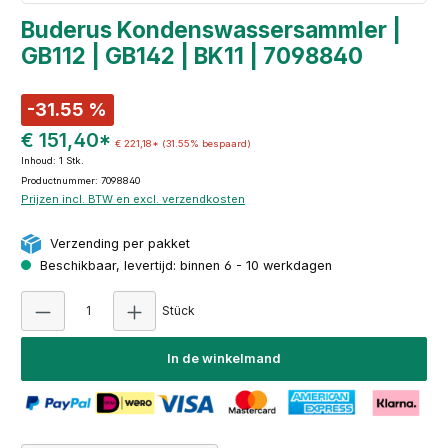
Buderus Kondenswassersammler |
GB112 | GB142 | BK11 | 7098840
-31.55 %
€ 151,40*
€ 221,18*
(31.55% bespaard)
Inhoud:
1 Stk.
Productnummer: 7098840
Prijzen incl. BTW en excl. verzendkosten
Verzending per pakket
Beschikbaar, levertijd: binnen 6 - 10 werkdagen
Producthoeveelheid: Voer de gewenste hoeve
Stück
In de winkelmand