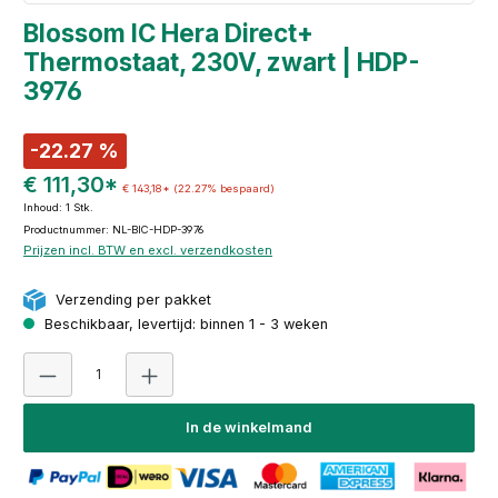
Blossom IC Hera Direct+
Thermostaat, 230V, zwart | HDP-
3976
-22.27 %
€ 111,30*
€ 143,18*
(22.27% bespaard)
Inhoud:
1 Stk.
Productnummer: NL-BIC-HDP-3976
Prijzen incl. BTW en excl. verzendkosten
Verzending per pakket
Beschikbaar, levertijd: binnen 1 - 3 weken
Producthoeveelheid: Voer de gewenste hoeveelheid i
In de winkelmand