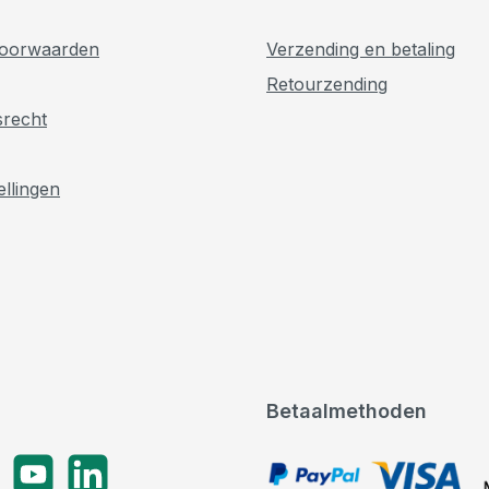
oorwaarden
Verzending en betaling
Retourzending
srecht
ellingen
Betaalmethoden
gram
YouTube
LinkedIn