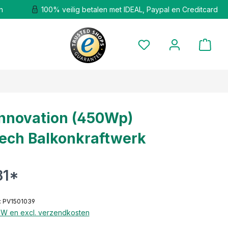
n
100% veilig betalen met IDEAL, Paypal en Creditcard
Innovation (450Wp)
ech Balkonkraftwerk
81*
: PV1501039
BTW en excl. verzendkosten