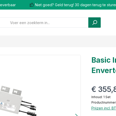
 leverbaar
Niet goed? Geld terug! 30 dagen terug te sture
Basic 
Envert
€ 355,
Inhoud:
1 Set
Productnummer
Prijzen incl. 