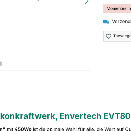
Momenteel n
Verzendi
Toevoegen
lkonkraftwerk, Envertech EVT8
on"
mit
450Wp
ist die opimale Wahl für alle, die Wert auf 