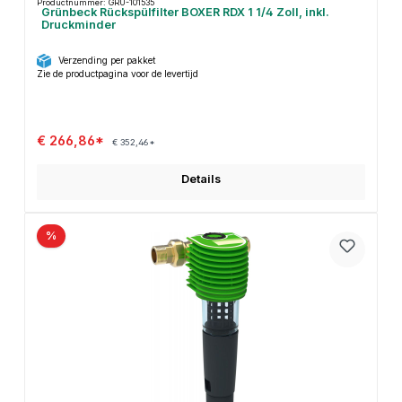
Productnummer: GRÜ-101535
Grünbeck Rückspülfilter BOXER RDX 1 1/4 Zoll, inkl.
Druckminder
Verzending per pakket
Zie de productpagina voor de levertijd
€ 266,86*
€ 352,46*
Details
%