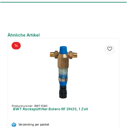
Productgalerij overslaan
Ähnliche Artikel
%
Productnummer: BWT-10365
BWT Rückspülfilter Bolero RF DN25, 1 Zoll
Verzending per pakket