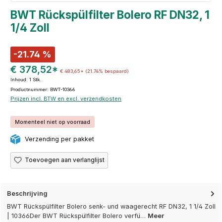
BWT Rückspülfilter Bolero RF DN32, 1
1/4 Zoll
-21.74 %
€ 378,52*
€ 483,65*
(21.74% bespaard)
Inhoud:
1 Stk.
Productnummer: BWT-10366
Prijzen incl. BTW en excl. verzendkosten
Momenteel niet op voorraad
Verzending per pakket
Toevoegen aan verlanglijst
Beschrijving
BWT Rückspülfilter Bolero senk- und waagerecht RF DN32, 1 1/4 Zoll
| 10366Der BWT Rückspülfilter Bolero verfü…
Meer