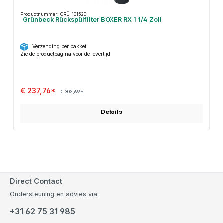
Productnummer: GRÜ-101520
Grünbeck Rückspülfilter BOXER RX 1 1/4 Zoll
Verzending per pakket
Zie de productpagina voor de levertijd
€ 237,76*
€ 302,69*
Details
Direct Contact
Ondersteuning en advies via:
+31 62 75 31 985