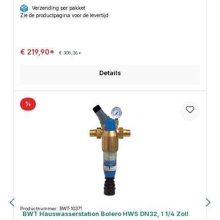
Verzending per pakket
Zie de productpagina voor de levertijd
€ 219,90*
€ 308,36*
Details
%
Productnummer: BWT-10371
BWT Hauswasserstation Bolero HWS DN32, 1 1/4 Zoll