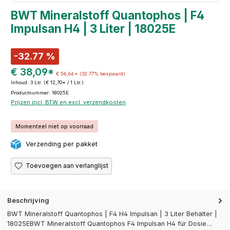
BWT Mineralstoff Quantophos | F4
Impulsan H4 | 3 Liter | 18025E
-32.77 %
€ 38,09*
€ 56,66*
(32.77% bespaard)
Inhoud:
3 Ltr.
(€ 12,70* / 1 Ltr.)
Productnummer: 18025E
Prijzen incl. BTW en excl. verzendkosten
Momenteel niet op voorraad
Verzending per pakket
Toevoegen aan verlanglijst
Beschrijving
BWT Mineralstoff Quantophos | F4 H4 Impulsan | 3 Liter Behälter |
18025EBWT Mineralstoff Quantophos F4 Impulsan H4 für Dosie…