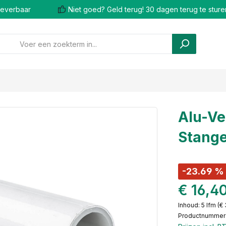
 leverbaar
Niet goed? Geld terug! 30 dagen terug te sture
Alu-Ve
Stange
-23.69 %
€ 16,4
Inhoud:
5 lfm
(€ 
Productnummer