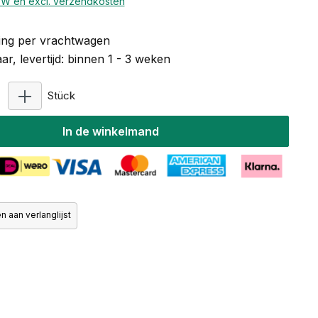
BTW en excl. verzendkosten
ng per vrachtwagen
r, levertijd: binnen 1 - 3 weken
Producthoeveelheid: Voer de gewenste hoeveelhe
Stück
In de winkelmand
 aan verlanglijst