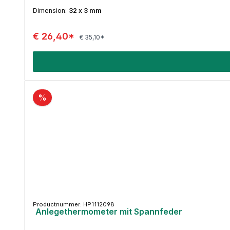
Dimension:
32 x 3 mm
€ 26,40*
€ 35,10*
%
Productnummer: HP1112098
Anlegethermometer mit Spannfeder