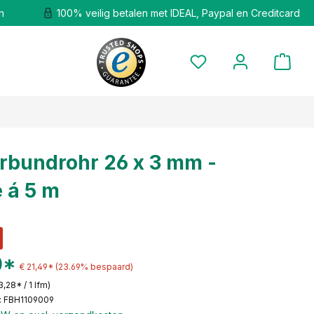
n
100% veilig betalen met IDEAL, Paypal en Creditcard
rbundrohr 26 x 3 mm -
 á 5 m
0*
€ 21,49*
(23.69% bespaard)
3,28* / 1 lfm)
: FBH1109009