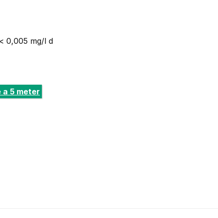
< 0,005 mg/l d
 a 5 meter