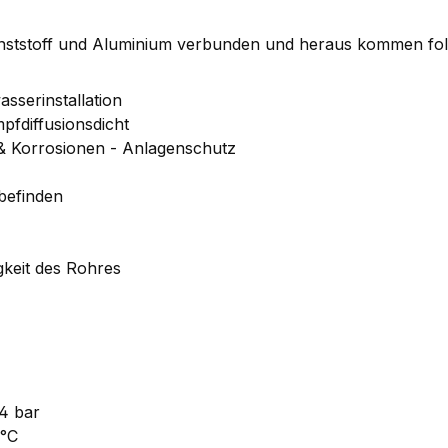
unststoff und Aluminium verbunden und heraus kommen fo
sserinstallation
fdiffusionsdicht
& Korrosionen - Anlagenschutz
 befinden
igkeit des Rohres
4 bar
 °C