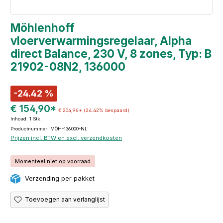
Möhlenhoff
vloerverwarmingsregelaar, Alpha
direct Balance, 230 V, 8 zones, Typ: B
21902-08N2, 136000
-24.42 %
€ 154,90*
€ 204,96*
(24.42% bespaard)
Inhoud:
1 Stk.
Productnummer: MÖH-136000-NL
Prijzen incl. BTW en excl. verzendkosten
Momenteel niet op voorraad
Verzending per pakket
Toevoegen aan verlanglijst