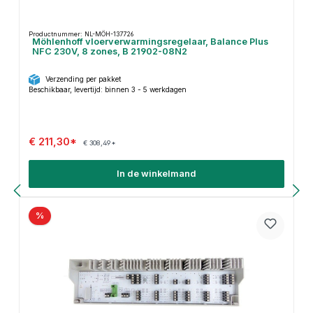
Productnummer: NL-MÖH-137726
Möhlenhoff vloerverwarmingsregelaar, Balance Plus
NFC 230V, 8 zones, B 21902-08N2
Verzending per pakket
Beschikbaar, levertijd: binnen 3 - 5 werkdagen
€ 211,30*
€ 308,49*
In de winkelmand
%