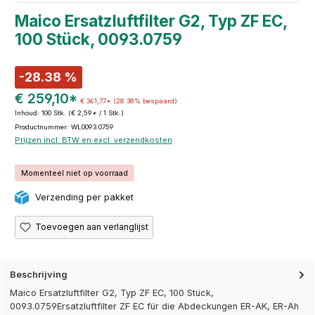
Maico Ersatzluftfilter G2, Typ ZF EC,
100 Stück, 0093.0759
-28.38 %
€ 259,10*
€ 361,77*
(28.38% bespaard)
Inhoud:
100 Stk.
(€ 2,59* / 1 Stk.)
Productnummer: WL0093.0759
Prijzen incl. BTW en excl. verzendkosten
Momenteel niet op voorraad
Verzending per pakket
Toevoegen aan verlanglijst
Beschrijving
Maico Ersatzluftfilter G2, Typ ZF EC, 100 Stück,
0093.0759Ersatzluftfilter ZF EC für die Abdeckungen ER-AK, ER-Ah