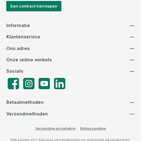
Een contract herroepen
Informatie
Klantenservice
Ons adres
Onze online winkels
Socials
Facebook
Instagram
YouTube
LinkedIn
Betaalmethoden
Verzendmethoden
Verzending en betaling
Retourzending
Alle prijzen incl. btw plus
verzendkosten
en eventuele bezorgkosten,