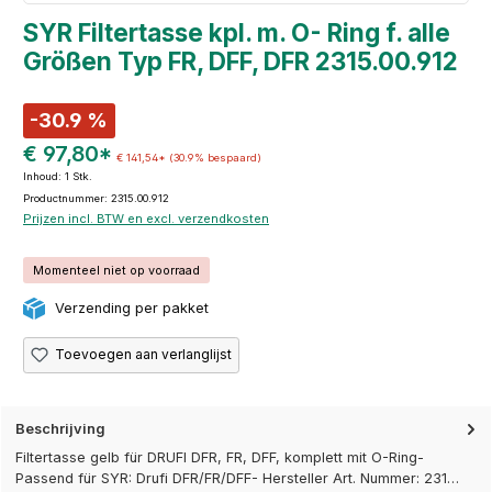
SYR Filtertasse kpl. m. O- Ring f. alle
Größen Typ FR, DFF, DFR 2315.00.912
-30.9 %
€ 97,80*
€ 141,54*
(30.9% bespaard)
Inhoud:
1 Stk.
Productnummer: 2315.00.912
Prijzen incl. BTW en excl. verzendkosten
Momenteel niet op voorraad
Verzending per pakket
Toevoegen aan verlanglijst
Beschrijving
Filtertasse gelb für DRUFI DFR, FR, DFF, komplett mit O-Ring-
Passend für SYR: Drufi DFR/FR/DFF- Hersteller Art. Nummer: 231…