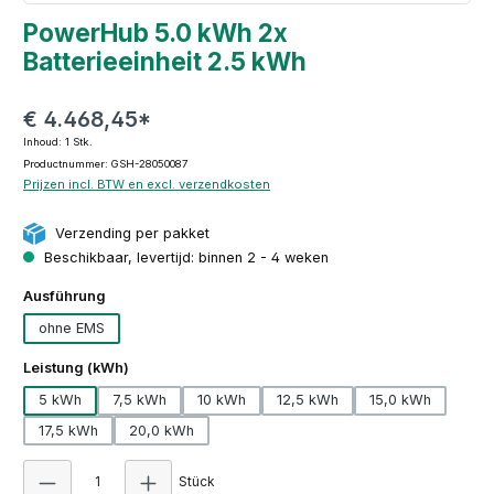
PowerHub 5.0 kWh 2x
Batterieeinheit 2.5 kWh
€ 4.468,45*
Inhoud:
1 Stk.
Productnummer: GSH-28050087
Prijzen incl. BTW en excl. verzendkosten
Verzending per pakket
Beschikbaar, levertijd: binnen 2 - 4 weken
Selecteer
Ausführung
ohne EMS
Selecteer
Leistung (kWh)
5 kWh
7,5 kWh
10 kWh
12,5 kWh
15,0 kWh
17,5 kWh
20,0 kWh
Producthoeveelheid: Voer de gewenste hoeve
Stück