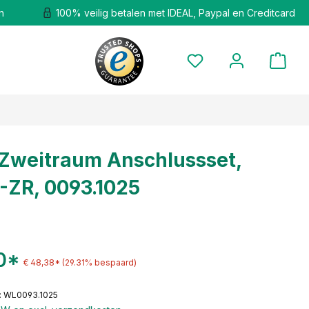
n
100% veilig betalen met IDEAL, Paypal en Creditcard
Zweitraum Anschlussset,
-ZR, 0093.1025
0*
€ 48,38*
(29.31% bespaard)
: WL0093.1025