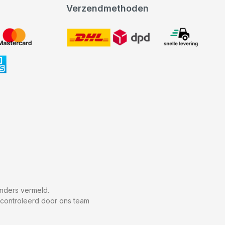
Verzendmethoden
DHL
expeditie levering
nders vermeld.
econtroleerd door ons team