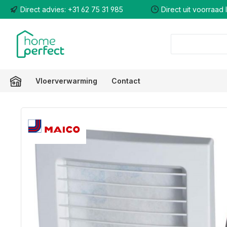
Direct advies: +31 62 75 31 985
Direct uit voorraad
 naar de hoofdinhoud
Ga naar de zoekopdracht
Ga naar de hoofdnavigatie
Vloerverwarming
Contact
Afbeeldingengalerij overslaan