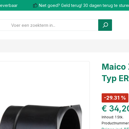
 leverbaar
Niet goed? Geld terug! 30 dagen terug te sture
Maico 
Typ ER
-29.31 %
€ 34,2
Inhoud:
1 Stk.
Productnummer