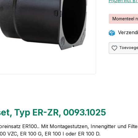
Prijzen incl. 
Momenteel n
Verzendi
Toevoegen
t, Typ ER-ZR, 0093.1025
oreinsatz ER100.. Mit Montagestutzen, Innengitter und Fil
00 VZC, ER 100 G, ER 100 I oder ER 100 D.