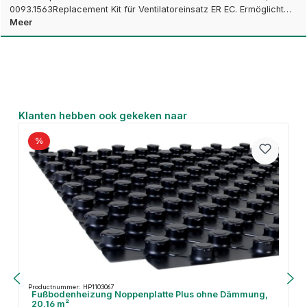
0093.1563Replacement Kit für Ventilatoreinsatz ER EC. Ermöglicht…
Meer
Productgalerij overslaan
Klanten hebben ook gekeken naar
%
Productnummer: HP1103067
Fußbodenheizung Noppenplatte Plus ohne Dämmung,
20,16 m²