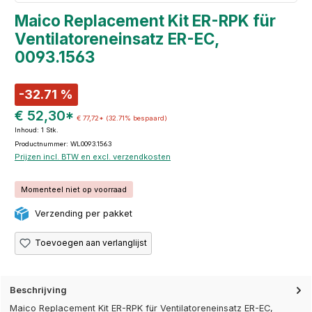
Maico Replacement Kit ER-RPK für
Ventilatoreneinsatz ER-EC,
0093.1563
-32.71 %
€ 52,30*
€ 77,72*
(32.71% bespaard)
Inhoud:
1 Stk.
Productnummer: WL0093.1563
Prijzen incl. BTW en excl. verzendkosten
Momenteel niet op voorraad
Verzending per pakket
Toevoegen aan verlanglijst
Beschrijving
Maico Replacement Kit ER-RPK für Ventilatoreneinsatz ER-EC,