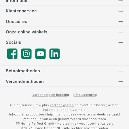
Informatie
Klantenservice
Ons adres
Onze online winkels
Socials
Facebook
Instagram
YouTube
LinkedIn
Betaalmethoden
Verzendmethoden
Verzending en betaling
Retourzending
Alle prijzen incl. btw plus
verzendkosten
en eventuele bezorgkosten,
indien niet anders vermeld.
Inhoud en productbeschrijvingen op deze website zijn deels vertaald
met behulp van AI en gecontroleerd door ons team
## Home Perfect GmbH - Huistechniek voor doe-het-zelvers
© 2026 Home Perfect NL - Alle rechten voorbehouden.