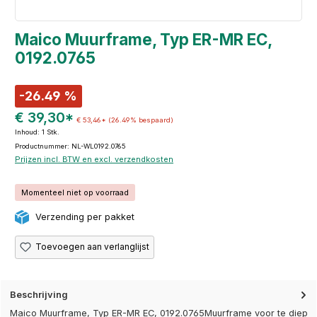
Maico Muurframe, Typ ER-MR EC,
0192.0765
-26.49 %
€ 39,30*
€ 53,46*
(26.49% bespaard)
Inhoud:
1 Stk.
Productnummer: NL-WL0192.0765
Prijzen incl. BTW en excl. verzendkosten
Momenteel niet op voorraad
Verzending per pakket
Toevoegen aan verlanglijst
Beschrijving
Maico Muurframe, Typ ER-MR EC, 0192.0765Muurframe voor te diep